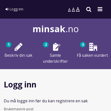
A
Søk
Men
A
Logg inn
A
minsak
.no
1
2
3
Beskriv din sak
Samle
Få saken vurdert
underskrifter
Logg inn
Du må logge inn før du kan registrere en sak
Brukernavn/e-post