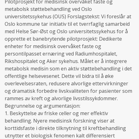
Pilotprosjekt for medisinsk overvåket faste og
metabolsk støttebehandling ved Oslo
universitetssykehus (OUS) Forslagstekst: Vi foreslår at
Oslo kommune tar initiativ til et tverrfaglig samarbeid
med Helse Sør-Øst og Oslo universitetssykehus for å
opprette et banebrytende pilotprosjekt: Dedikerte
enheter for medisinsk overvåket faste og
persontilpasset ernæring ved Radiumhospitalet,
Rikshospitalet og Aker sykehus. Målet er å integrere
metabolsk medisin som en aktiv støttebehandling i det
offentlige helsevesenet. Dette vil bidra til å øke
overlevelsesraten, redusere alvorlige ettervirkninger
og dramatisk forbedre livskvaliteten for pasienter som
rammes av kreft og alvorlige livsstilssykdommer.
Begrunnelse og argumentasjon:
1. Beskyttelse av friske celler og mer effektiv
behandling. Nyere medisinsk forskning viser at
korttidsfaste i direkte tilknytning til kreftbehandling
utnytter et biologisk fenomen kalt differensiert