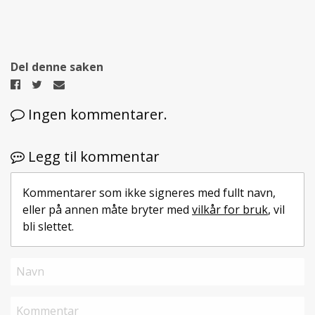
Del denne saken
Del
Del
Del
på
på
på
Ingen kommentarer.
Facebook
Twitter
epost
Legg til kommentar
Kommentarer som ikke signeres med fullt navn,
eller på annen måte bryter med
vilkår for bruk
, vil
bli slettet.
Navn
Kommentar