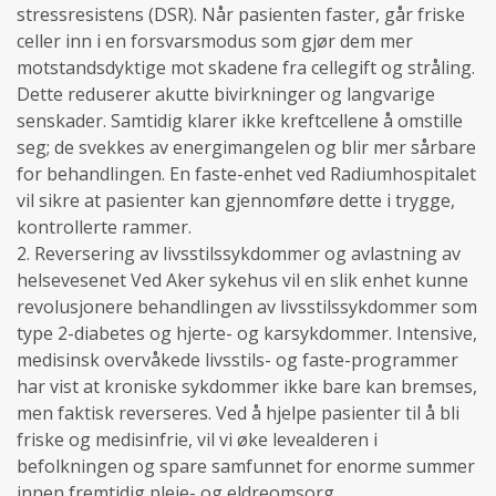
stressresistens (DSR). Når pasienten faster, går friske
celler inn i en forsvarsmodus som gjør dem mer
motstandsdyktige mot skadene fra cellegift og stråling.
Dette reduserer akutte bivirkninger og langvarige
senskader. Samtidig klarer ikke kreftcellene å omstille
seg; de svekkes av energimangelen og blir mer sårbare
for behandlingen. En faste-enhet ved Radiumhospitalet
vil sikre at pasienter kan gjennomføre dette i trygge,
kontrollerte rammer.
2. Reversering av livsstilssykdommer og avlastning av
helsevesenet Ved Aker sykehus vil en slik enhet kunne
revolusjonere behandlingen av livsstilssykdommer som
type 2-diabetes og hjerte- og karsykdommer. Intensive,
medisinsk overvåkede livsstils- og faste-programmer
har vist at kroniske sykdommer ikke bare kan bremses,
men faktisk reverseres. Ved å hjelpe pasienter til å bli
friske og medisinfrie, vil vi øke levealderen i
befolkningen og spare samfunnet for enorme summer
innen fremtidig pleie- og eldreomsorg.