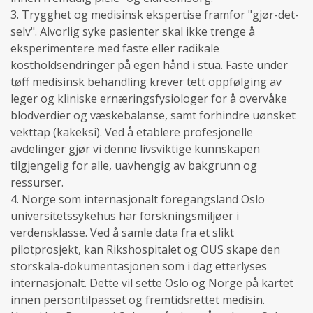
3. Trygghet og medisinsk ekspertise framfor "gjør-det-
selv". Alvorlig syke pasienter skal ikke trenge å
eksperimentere med faste eller radikale
kostholdsendringer på egen hånd i stua. Faste under
tøff medisinsk behandling krever tett oppfølging av
leger og kliniske ernæringsfysiologer for å overvåke
blodverdier og væskebalanse, samt forhindre uønsket
vekttap (kakeksi). Ved å etablere profesjonelle
avdelinger gjør vi denne livsviktige kunnskapen
tilgjengelig for alle, uavhengig av bakgrunn og
ressurser.
4. Norge som internasjonalt foregangsland Oslo
universitetssykehus har forskningsmiljøer i
verdensklasse. Ved å samle data fra et slikt
pilotprosjekt, kan Rikshospitalet og OUS skape den
storskala-dokumentasjonen som i dag etterlyses
internasjonalt. Dette vil sette Oslo og Norge på kartet
innen persontilpasset og fremtidsrettet medisin.