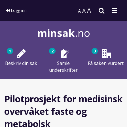
A
Søk
Men
A
Logg inn
A
minsak
.no
1
2
3
Beskriv din sak
Samle
Få saken vurdert
underskrifter
Pilotprosjekt for medisinsk
overvåket faste og
metabolsk