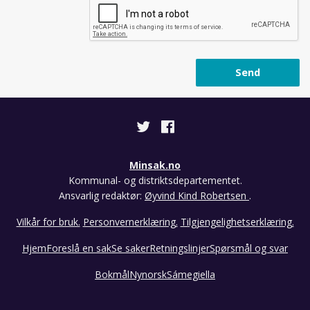
Send
Minsak.no
Kommunal- og distriktsdepartementet.
Ansvarlig redaktør:
Øyvind Kind Robertsen
.
Vilkår for bruk.
Personvernerklæring.
Tilgjengelighetserklæring.
Hjem
Foreslå en sak
Se saker
Retningslinjer
Spørsmål og svar
Bokmål
Nynorsk
Sámegiella