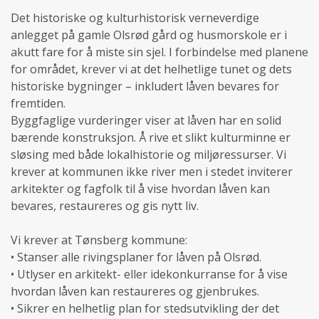
Det historiske og kulturhistorisk verneverdige
anlegget på gamle Olsrød gård og husmorskole er i
akutt fare for å miste sin sjel. I forbindelse med planene
for området, krever vi at det helhetlige tunet og dets
historiske bygninger – inkludert låven bevares for
fremtiden.
Byggfaglige vurderinger viser at låven har en solid
bærende konstruksjon. Å rive et slikt kulturminne er
sløsing med både lokalhistorie og miljøressurser. Vi
krever at kommunen ikke river men i stedet inviterer
arkitekter og fagfolk til å vise hvordan låven kan
bevares, restaureres og gis nytt liv.
Vi krever at Tønsberg kommune:
• Stanser alle rivingsplaner for låven på Olsrød.
• Utlyser en arkitekt- eller idekonkurranse for å vise
hvordan låven kan restaureres og gjenbrukes.
• Sikrer en helhetlig plan for stedsutvikling der det