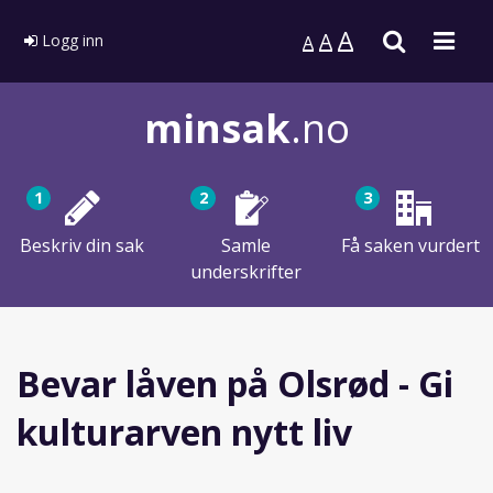
A
Søk
Men
A
Logg inn
A
minsak
.no
1
2
3
Beskriv din sak
Samle
Få saken vurdert
underskrifter
Bevar låven på Olsrød - Gi
kulturarven nytt liv