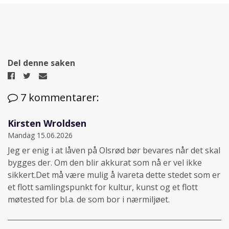
Del denne saken
Del
Del
Del
på
på
på
7 kommentarer:
Facebook
Twitter
epost
Kirsten Wroldsen
Mandag 15.06.2026
Jeg er enig i at låven på Olsrød bør bevares når det skal
bygges der. Om den blir akkurat som nå er vel ikke
sikkert.Det må være mulig å ivareta dette stedet som er
et flott samlingspunkt for kultur, kunst og et flott
møtested for bl.a. de som bor i nærmiljøet.